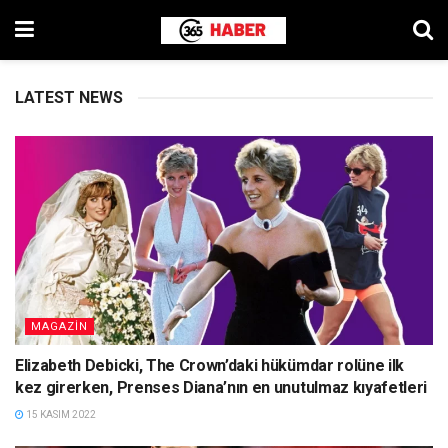
LATEST NEWS
MAGAZIN
Elizabeth Debicki, The Crown’daki hükümdar rolüne ilk
kez girerken, Prenses Diana’nın en unutulmaz kıyafetleri
15 KASIM 2022