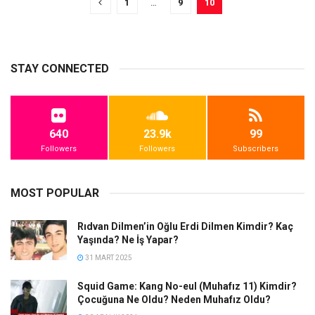
1
…
9
10
STAY CONNECTED
640
23.9k
99
Followers
Followers
Subscribers
MOST POPULAR
Rıdvan Dilmen’in Oğlu Erdi Dilmen Kimdir? Kaç
Yaşında? Ne İş Yapar?
31 MART 2025
Squid Game: Kang No-eul (Muhafız 11) Kimdir?
Çocuğuna Ne Oldu? Neden Muhafız Oldu?