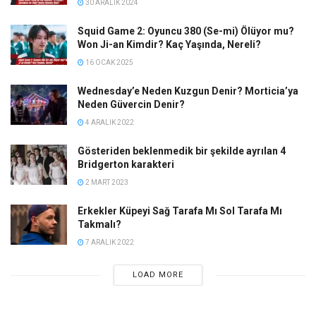
30 ARALIK 2024
Squid Game 2: Oyuncu 380 (Se-mi) Ölüyor mu?
Won Ji-an Kimdir? Kaç Yaşında, Nereli?
16 OCAK 2025
Wednesday’e Neden Kuzgun Denir? Morticia’ya
Neden Güvercin Denir?
4 ARALIK 2022
Gösteriden beklenmedik bir şekilde ayrılan 4
Bridgerton karakteri
2 MART 2023
Erkekler Küpeyi Sağ Tarafa Mı Sol Tarafa Mı
Takmalı?
7 ARALIK 2022
LOAD MORE