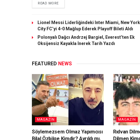
DETAILS
READ MORE
Lionel Messi Liderliğindeki Inter Miami, New York
City FC’yi 4-0 Mağlup Ederek Playoff Bileti Aldı
Polonyalı Dağcı Andrzej Bargiel, Everest’ten Ek
Oksijensiz Kayakla İnerek Tarih Yazdı
FEATURED
NEWS
MAGAZIN
MAGAZIN
Söylemezsem Olmaz Yapımcısı
Rıdvan Dilme
Bilal Özbilge Kimdir? Ayrıldı mı,
Dilmen Kimd