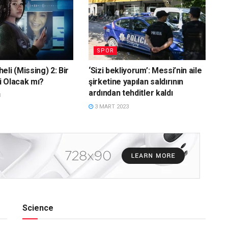
SPOR
li (Missing) 2: Bir
‘Sizi bekliyorum’: Messi’nin aile
 Olacak mı?
şirketine yapılan saldırının
ardından tehditler kaldı
3
3 MART 2023
Science