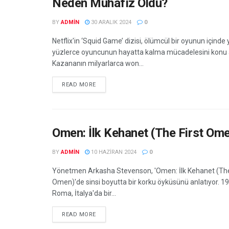
Neden Muhafız Oldu?
BY
ADMIN
30 ARALIK 2024
0
Netflix'in ‘Squid Game’ dizisi, ölümcül bir oyunun içinde 
yüzlerce oyuncunun hayatta kalma mücadelesini konu a
Kazananın milyarlarca won...
DETAILS
READ MORE
Omen: İlk Kehanet (The First Ome
BY
ADMIN
10 HAZIRAN 2024
0
Yönetmen Arkasha Stevenson, 'Omen: İlk Kehanet (The
Omen)'de sinsi boyutta bir korku öyküsünü anlatıyor. 19
Roma, İtalya'da bir...
DETAILS
READ MORE