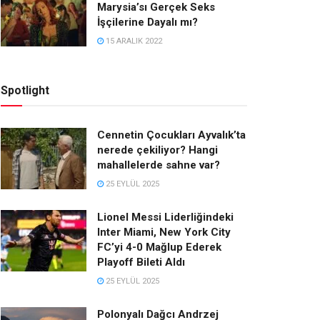
Marysia’sı Gerçek Seks
İşçilerine Dayalı mı?
15 ARALIK 2022
Spotlight
Cennetin Çocukları Ayvalık’ta
nerede çekiliyor? Hangi
mahallelerde sahne var?
25 EYLÜL 2025
Lionel Messi Liderliğindeki
Inter Miami, New York City
FC’yi 4-0 Mağlup Ederek
Playoff Bileti Aldı
25 EYLÜL 2025
Polonyalı Dağcı Andrzej