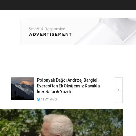
Barış Yurtsever Kimdir? Kızıl
Goncalar’ın Doktor Kadir’i, Kariyeri
ve Özel Hayatı
1 YIL AGO