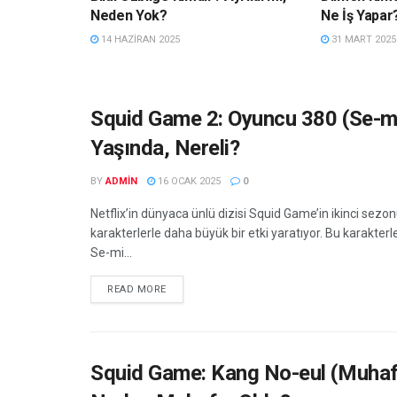
Neden Yok?
Ne İş Yapar
14 HAZIRAN 2025
31 MART 2025
Squid Game 2: Oyuncu 380 (Se-mi
Yaşında, Nereli?
BY
ADMIN
16 OCAK 2025
0
Netflix’in dünyaca ünlü dizisi Squid Game’in ikinci sezon
karakterlerle daha büyük bir etki yaratıyor. Bu karakterl
Se-mi...
DETAILS
READ MORE
Squid Game: Kang No-eul (Muhaf