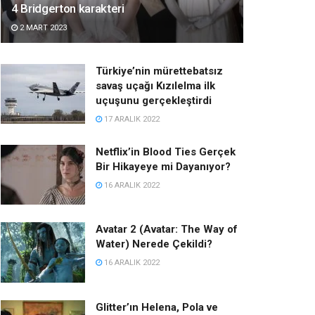
4 Bridgerton karakteri
2 MART 2023
Türkiye’nin mürettebatsız
savaş uçağı Kızılelma ilk
uçuşunu gerçekleştirdi
17 ARALIK 2022
Netflix’in Blood Ties Gerçek
Bir Hikayeye mi Dayanıyor?
16 ARALIK 2022
Avatar 2 (Avatar: The Way of
Water) Nerede Çekildi?
16 ARALIK 2022
Glitter’ın Helena, Pola ve