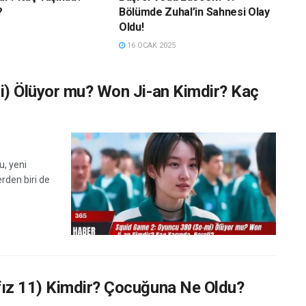
?
Bölümde Zuhal’in Sahnesi Olay
Oldu!
16 OCAK 2025
) Ölüyor mu? Won Ji-an Kimdir? Kaç
u, yeni
erden biri de
ız 11) Kimdir? Çocuğuna Ne Oldu?