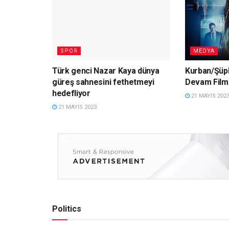
SPOR
MEDYA
Türk genci Nazar Kaya dünya
Kurban/Şüphe
güreş sahnesini fethetmeyi
Devam Filmi
hedefliyor
21 MAYIS 202
21 MAYIS 2023
Politics