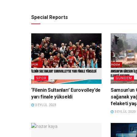
Special Reports
SPOR
GÜNDEM
‘Filenin Sultanları’ Eurovolley’de
Samsun’un G
yarı finale yükseldi
sağanak yağ
felaketi yaş
3 EYLÜL 2023
3 EYLÜL 2023