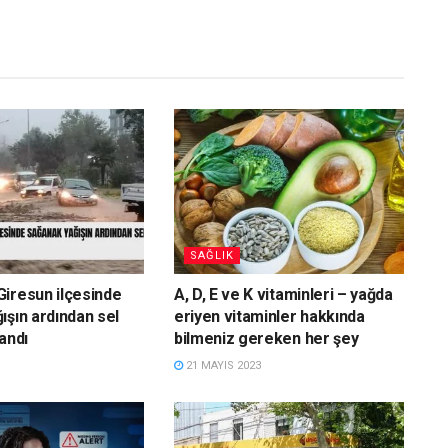
SAĞLIK
iresun ilçesinde
A, D, E ve K vitaminleri – yağda
ışın ardından sel
eriyen vitaminler hakkında
andı
bilmeniz gereken her şey
21 MAYIS 2023