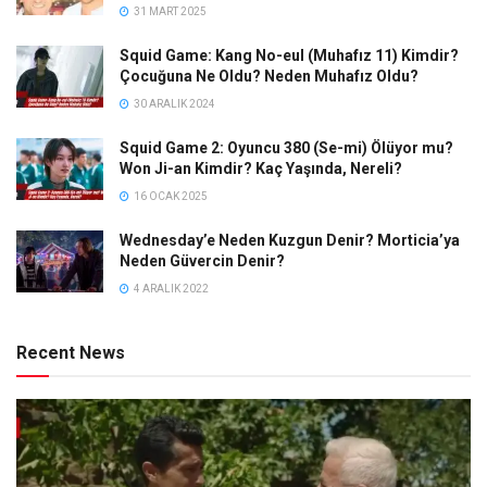
31 MART 2025
Squid Game: Kang No-eul (Muhafız 11) Kimdir?
Çocuğuna Ne Oldu? Neden Muhafız Oldu?
30 ARALIK 2024
Squid Game 2: Oyuncu 380 (Se-mi) Ölüyor mu?
Won Ji-an Kimdir? Kaç Yaşında, Nereli?
16 OCAK 2025
Wednesday’e Neden Kuzgun Denir? Morticia’ya
Neden Güvercin Denir?
4 ARALIK 2022
Recent News