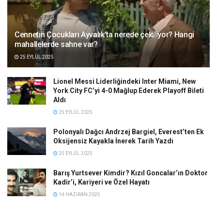
Cennetin Çocukları Ayvalık’ta nerede çekiliyor? Hangi
mahallelerde sahne var?
25 EYLÜL 2025
Lionel Messi Liderliğindeki Inter Miami, New
York City FC’yi 4-0 Mağlup Ederek Playoff Bileti
Aldı
25 EYLÜL 2025
Polonyalı Dağcı Andrzej Bargiel, Everest’ten Ek
Oksijensiz Kayakla İnerek Tarih Yazdı
25 EYLÜL 2025
Barış Yurtsever Kimdir? Kızıl Goncalar’ın Doktor
Kadir’i, Kariyeri ve Özel Hayatı
14 HAZIRAN 2025