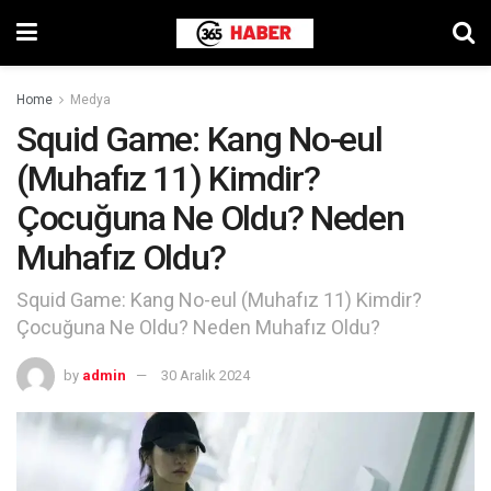
Home
Medya
Squid Game: Kang No-eul
(Muhafız 11) Kimdir?
Çocuğuna Ne Oldu? Neden
Muhafız Oldu?
Squid Game: Kang No-eul (Muhafız 11) Kimdir?
Çocuğuna Ne Oldu? Neden Muhafız Oldu?
by
admin
30 Aralık 2024