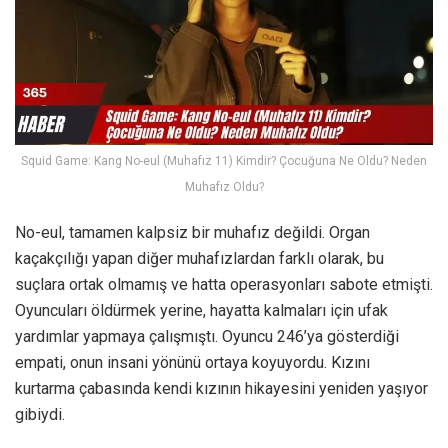
Squid Game: Kang No-eul (Muhafız 11) Kimdir? Çocuğuna Ne Oldu? Neden
Muhafız Oldu?
No-eul, tamamen kalpsiz bir muhafız değildi. Organ
kaçakçılığı yapan diğer muhafızlardan farklı olarak, bu
suçlara ortak olmamış ve hatta operasyonları sabote etmişti.
Oyuncuları öldürmek yerine, hayatta kalmaları için ufak
yardımlar yapmaya çalışmıştı. Oyuncu 246’ya gösterdiği
empati, onun insani yönünü ortaya koyuyordu. Kızını
kurtarma çabasında kendi kızının hikayesini yeniden yaşıyor
gibiydi.