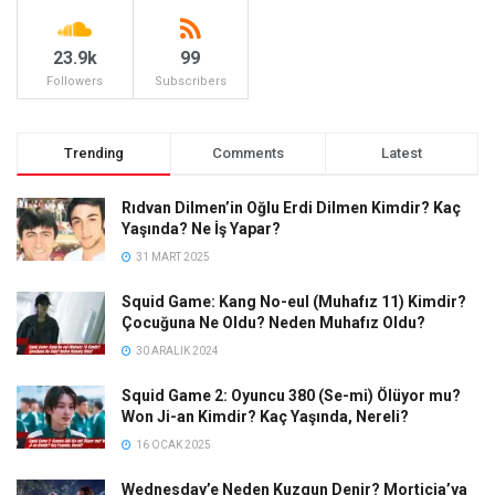
23.9k
99
Followers
Subscribers
Trending
Comments
Latest
Rıdvan Dilmen’in Oğlu Erdi Dilmen Kimdir? Kaç
Yaşında? Ne İş Yapar?
31 MART 2025
Squid Game: Kang No-eul (Muhafız 11) Kimdir?
Çocuğuna Ne Oldu? Neden Muhafız Oldu?
30 ARALIK 2024
Squid Game 2: Oyuncu 380 (Se-mi) Ölüyor mu?
Won Ji-an Kimdir? Kaç Yaşında, Nereli?
16 OCAK 2025
Wednesday’e Neden Kuzgun Denir? Morticia’ya