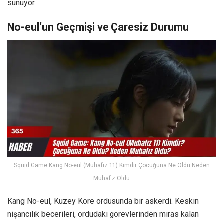
sunuyor.
No-eul’un Geçmişi ve Çaresiz Durumu
Squid Game Kang No-eul (Muhafız 11) Kimdir Çocuğuna Ne Oldu Neden
Muhafız Oldu
Kang No-eul, Kuzey Kore ordusunda bir askerdi. Keskin
nişancılık becerileri, ordudaki görevlerinden miras kalan