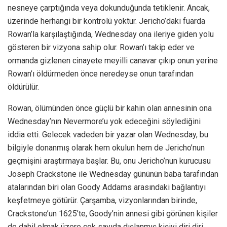
nesneye çarptığında veya dokunduğunda tetiklenir. Ancak,
üzerinde herhangi bir kontrolü yoktur. Jericho’daki fuarda
Rowan’la karşılaştığında, Wednesday ona ileriye giden yolu
gösteren bir vizyona sahip olur. Rowan’ı takip eder ve
ormanda gizlenen cinayete meyilli canavar çıkıp onun yerine
Rowan’ı öldürmeden önce neredeyse onun tarafından
öldürülür.
Rowan, ölümünden önce güçlü bir kahin olan annesinin ona
Wednesday’nın Nevermore’u yok edeceğini söylediğini
iddia etti. Gelecek vadeden bir yazar olan Wednesday, bu
bilgiyle donanmış olarak hem okulun hem de Jericho’nun
geçmişini araştırmaya başlar. Bu, onu Jericho’nun kurucusu
Joseph Crackstone ile Wednesday gününün baba tarafından
atalarından biri olan Goody Addams arasındaki bağlantıyı
keşfetmeye götürür. Çarşamba, vizyonlarından birinde,
Crackstone’un 1625’te, Goody’nin annesi gibi görünen kişiler
de dahil olmak üzere çok sayıda dışlanmış kişiyi diri diri