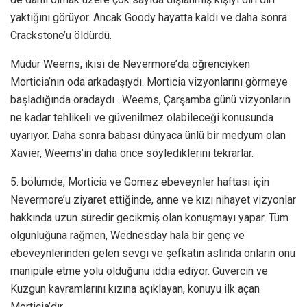
yaktığını görüyor. Ancak Goody hayatta kaldı ve daha sonra
Crackstone’u öldürdü.
Müdür Weems, ikisi de Nevermore’da öğrenciyken
Morticia’nın oda arkadaşıydı. Morticia vizyonlarını görmeye
başladığında oradaydı . Weems, Çarşamba günü vizyonların
ne kadar tehlikeli ve güvenilmez olabileceği konusunda
uyarıyor. Daha sonra babası dünyaca ünlü bir medyum olan
Xavier, Weems’in daha önce söylediklerini tekrarlar.
5. bölümde, Morticia ve Gomez ebeveynler haftası için
Nevermore’u ziyaret ettiğinde, anne ve kızı nihayet vizyonlar
hakkında uzun süredir gecikmiş olan konuşmayı yapar. Tüm
olgunluğuna rağmen, Wednesday hala bir genç ve
ebeveynlerinden gelen sevgi ve şefkatin aslında onların onu
manipüle etme yolu olduğunu iddia ediyor. Güvercin ve
Kuzgun kavramlarını kızına açıklayan, konuyu ilk açan
Morticia’dır.