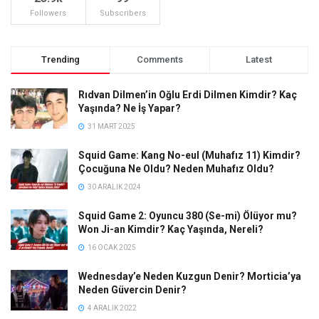
Followers
Subscribers
Trending
Comments
Latest
Rıdvan Dilmen’in Oğlu Erdi Dilmen Kimdir? Kaç
Yaşında? Ne İş Yapar?
31 MART 2025
Squid Game: Kang No-eul (Muhafız 11) Kimdir?
Çocuğuna Ne Oldu? Neden Muhafız Oldu?
30 ARALIK 2024
Squid Game 2: Oyuncu 380 (Se-mi) Ölüyor mu?
Won Ji-an Kimdir? Kaç Yaşında, Nereli?
16 OCAK 2025
Wednesday’e Neden Kuzgun Denir? Morticia’ya
Neden Güvercin Denir?
4 ARALIK 2022