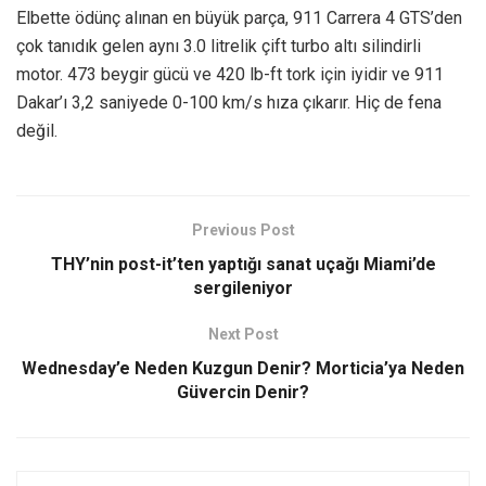
Elbette ödünç alınan en büyük parça, 911 Carrera 4 GTS’den
çok tanıdık gelen aynı 3.0 litrelik çift turbo altı silindirli
motor. 473 beygir gücü ve 420 lb-ft tork için iyidir ve 911
Dakar’ı 3,2 saniyede 0-100 km/s hıza çıkarır. Hiç de fena
değil.
Previous Post
THY’nin post-it’ten yaptığı sanat uçağı Miami’de
sergileniyor
Next Post
Wednesday’e Neden Kuzgun Denir? Morticia’ya Neden
Güvercin Denir?