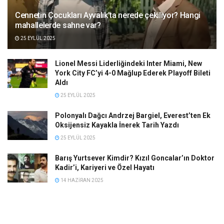
Cennetin Çocukları Ayvalık’ta nerede çekiliyor? Hangi
mahallelerde sahne var?
25 EYLÜL 2025
Lionel Messi Liderliğindeki Inter Miami, New
York City FC’yi 4-0 Mağlup Ederek Playoff Bileti
Aldı
25 EYLÜL 2025
Polonyalı Dağcı Andrzej Bargiel, Everest’ten Ek
Oksijensiz Kayakla İnerek Tarih Yazdı
25 EYLÜL 2025
Barış Yurtsever Kimdir? Kızıl Goncalar’ın Doktor
Kadir’i, Kariyeri ve Özel Hayatı
14 HAZIRAN 2025