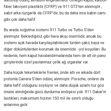
teknoloji ödünç almasını engellemedi. Örneğin kaput, karbon
fiber takviyeli plastiktir (CFRP) ve 911 GT3’ten alınmıştır ,
sabit arka rüzgarlık da CFRP’dir; bu da daha ince kabin camı
gibi çok daha hafif.
Bu arada soğutma sistemi 911 Turbo ve Turbo S’den
alınmıştır. Beklediğiniz gibi hava akışı önemlidir, ancak bu
sistemi açık havada karşılaşılabilecek türden çakıl, kaya ve
diğer döküntülerden korumak da önemlidir. -yol koşulları. Bu
nedenle, hem kaput havalandırmalarında hem de alt ön pano
girişlerinde özel paslanmaz çelik ağ ızgaralar var.
Daha küçük tekerleklerle frenler, önde altı ve arkada dört
pistonla Carrera S’den ödünç alınmıştır. Porsche, onların da
daha hafif olduğunu söylüyor ve daha düşük azami hız göz
önüne alındığında gücü durdurma endişesi yok. 911 Dakar’ın
lastikleri, maksimum hızının 150 mil ile sınırlı olduğu
anlamına gelir.