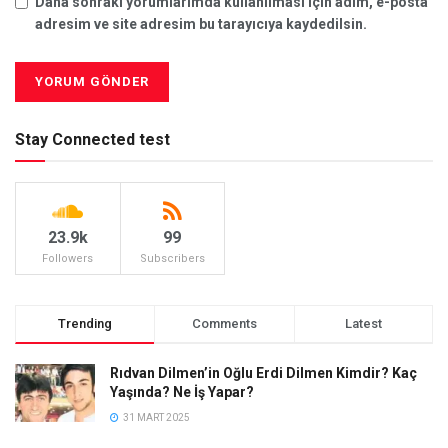
Daha sonraki yorumlarımda kullanılması için adım, e-posta
adresim ve site adresim bu tarayıcıya kaydedilsin.
Stay Connected test
23.9k
99
Followers
Subscribers
Trending
Comments
Latest
Rıdvan Dilmen’in Oğlu Erdi Dilmen Kimdir? Kaç
Yaşında? Ne İş Yapar?
31 MART 2025