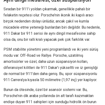
Sıradan bir 911’i yoldan çıkarmak, genellikle pahalı bir
felaketin reçetesi olur. Porsche’nin ikonik iki kapılı aracı
birçok nedenden dolayı ünlüdür, ancak çakıl ve kumla
mücadele etme yeteneği bunlardan biri değildir. Bu nedenle,
911 Dakar bir 911 serisi ile aynı dingil mesafesine sahip
olsa da, onu bir ralli kralı yapacak pek çok farklılık var.
PSM stabilite yönetimi yeni programlandı ve iki yeni sürüş
modu var: Off-Road ve Rallye. Porsche, uzatılmış
amortisörler ve özel, daha uzun süspansiyon kolları,
diferansiyel kilitleri ile 911 Dakar’ı yükseltti ve iz genişliği
de normal bir 911’den daha geniş. Bu, spor süspansiyonlu
911 Carrera’ya kıyasla 50 milimetre (1,97 inç) yer kaplıyor.
Bunun da ötesinde, özel bir asansör sistemi var. Bu,
Porsche’nin dik araba yollarında ön alt tarafı kazımaktan
endişe duyan 911 sahipleri için sunduğu hidrolik ön burun