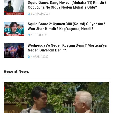
Squid Game: Kang No-eul (Muhafız 11) Kimdir?
Çocuğuna Ne Oldu? Neden Muhafız Oldu?
30 ARALIK 2024
Squid Game 2: Oyuncu 380 (Se-mi) Ölüyor mu?
Won Ji-an Kimdir? Kaç Yaşında, Nereli?
16 OCAK 2025
Wednesday’e Neden Kuzgun Denir? Morticia’ya
Neden Güvercin Denir?
4 ARALIK 2022
Recent News