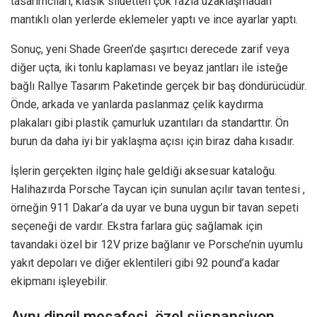
tasarımcıları, klasik siluetten çok fazla uzaklaşmadan
mantıklı olan yerlerde eklemeler yaptı ve ince ayarlar yaptı.
Sonuç, yeni Shade Green’de şaşırtıcı derecede zarif veya
diğer uçta, iki tonlu kaplaması ve beyaz jantları ile isteğe
bağlı Rallye Tasarım Paketinde gerçek bir baş döndürücüdür.
Önde, arkada ve yanlarda paslanmaz çelik kaydırma
plakaları gibi plastik çamurluk uzantıları da standarttır. Ön
burun da daha iyi bir yaklaşma açısı için biraz daha kısadır.
İşlerin gerçekten ilginç hale geldiği aksesuar kataloğu.
Halihazırda Porsche Taycan için sunulan açılır tavan tentesi ,
örneğin 911 Dakar’a da uyar ve buna uygun bir tavan sepeti
seçeneği de vardır. Ekstra farlara güç sağlamak için
tavandaki özel bir 12V prize bağlanır ve Porsche’nin uyumlu
yakıt depoları ve diğer eklentileri gibi 92 pound’a kadar
ekipmanı işleyebilir.
Aynı dingil mesafesi, özel süspansiyon