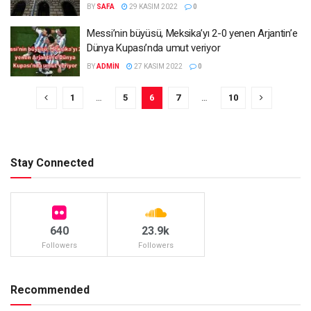
BY
SAFA
29 KASIM 2022
0
Messi’nin büyüsü, Meksika’yı 2-0 yenen Arjantin’e
Dünya Kupası’nda umut veriyor
BY
ADMIN
27 KASIM 2022
0
1
…
5
6
7
…
10
Stay Connected
640
23.9k
Followers
Followers
Recommended