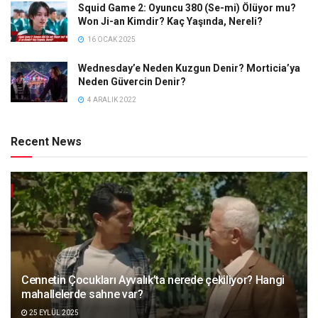
Squid Game 2: Oyuncu 380 (Se-mi) Ölüyor mu?
Won Ji-an Kimdir? Kaç Yaşında, Nereli?
16 OCAK 2025
Wednesday’e Neden Kuzgun Denir? Morticia’ya
Neden Güvercin Denir?
4 ARALIK 2022
Recent News
Cennetin Çocukları Ayvalık’ta nerede çekiliyor? Hangi
mahallelerde sahne var?
25 EYLÜL 2025