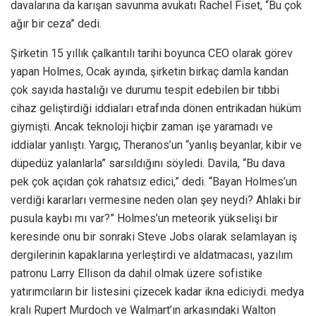
davalarına da karışan savunma avukatı Rachel Fiset, “Bu çok
ağır bir ceza” dedi.
Şirketin 15 yıllık çalkantılı tarihi boyunca CEO olarak görev
yapan Holmes, Ocak ayında, şirketin birkaç damla kandan
çok sayıda hastalığı ve durumu tespit edebilen bir tıbbi
cihaz geliştirdiği iddiaları etrafında dönen entrikadan hüküm
giymişti. Ancak teknoloji hiçbir zaman işe yaramadı ve
iddialar yanlıştı. Yargıç, Theranos’un “yanlış beyanlar, kibir ve
düpedüz yalanlarla” sarsıldığını söyledi. Davila, “Bu dava
pek çok açıdan çok rahatsız edici,” dedi. “Bayan Holmes’un
verdiği kararları vermesine neden olan şey neydi? Ahlaki bir
pusula kaybı mı var?” Holmes’un meteorik yükselişi bir
keresinde onu bir sonraki Steve Jobs olarak selamlayan iş
dergilerinin kapaklarına yerleştirdi ve aldatmacası, yazılım
patronu Larry Ellison da dahil olmak üzere sofistike
yatırımcıların bir listesini çizecek kadar ikna ediciydi. medya
kralı Rupert Murdoch ve Walmart’ın arkasındaki Walton