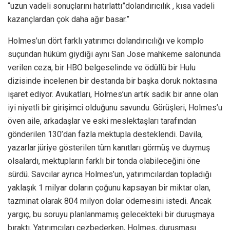
“uzun vadeli sonuçlarını hatırlattı”dolandırıcılık , kısa vadeli
kazançlardan çok daha ağır basar.”
Holmes’un dört farklı yatırımcı dolandırıcılığı ve komplo
suçundan hüküm giydiği aynı San Jose mahkeme salonunda
verilen ceza, bir HBO belgeselinde ve ödüllü bir Hulu
dizisinde incelenen bir destanda bir başka doruk noktasına
işaret ediyor. Avukatları, Holmes’un artık sadık bir anne olan
iyi niyetli bir girişimci olduğunu savundu. Görüşleri, Holmes’u
öven aile, arkadaşlar ve eski meslektaşları tarafından
gönderilen 130’dan fazla mektupla desteklendi. Davila,
yazarlar jüriye gösterilen tüm kanıtları görmüş ve duymuş
olsalardı, mektupların farklı bir tonda olabileceğini öne
sürdü. Savcılar ayrıca Holmes’un, yatırımcılardan topladığı
yaklaşık 1 milyar doların çoğunu kapsayan bir miktar olan,
tazminat olarak 804 milyon dolar ödemesini istedi. Ancak
yargıç, bu soruyu planlanmamış gelecekteki bir duruşmaya
bıraktı. Yatırımcıları cezbederken, Holmes, duruşması