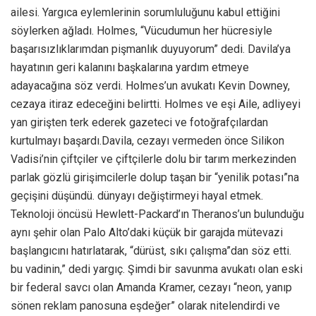
ailesi. Yargıca eylemlerinin sorumluluğunu kabul ettiğini
söylerken ağladı. Holmes, “Vücudumun her hücresiyle
başarısızlıklarımdan pişmanlık duyuyorum” dedi. Davila’ya
hayatının geri kalanını başkalarına yardım etmeye
adayacağına söz verdi. Holmes’un avukatı Kevin Downey,
cezaya itiraz edeceğini belirtti. Holmes ve eşi Aile, adliyeyi
yan girişten terk ederek gazeteci ve fotoğrafçılardan
kurtulmayı başardı.Davila, cezayı vermeden önce Silikon
Vadisi’nin çiftçiler ve çiftçilerle dolu bir tarım merkezinden
parlak gözlü girişimcilerle dolup taşan bir “yenilik potası”na
geçişini düşündü. dünyayı değiştirmeyi hayal etmek.
Teknoloji öncüsü Hewlett-Packard’ın Theranos’un bulunduğu
aynı şehir olan Palo Alto’daki küçük bir garajda mütevazi
başlangıcını hatırlatarak, “dürüst, sıkı çalışma”dan söz etti.
bu vadinin,” dedi yargıç. Şimdi bir savunma avukatı olan eski
bir federal savcı olan Amanda Kramer, cezayı “neon, yanıp
sönen reklam panosuna eşdeğer” olarak nitelendirdi ve