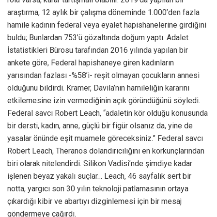
araştırma, 12 aylık bir çalışma döneminde 1.000’den fazla
hamile kadının federal veya eyalet hapishanelerine girdiğini
buldu; Bunlardan 753’ü gözaltında doğum yaptı. Adalet
İstatistikleri Bürosu tarafından 2016 yılında yapılan bir
ankete göre, Federal hapishaneye giren kadınların
yarısından fazlası -%58’i- reşit olmayan çocukların annesi
olduğunu bildirdi. Kramer, Davila’nın hamileliğin kararını
etkilemesine izin vermediğinin açık göründüğünü söyledi.
Federal savcı Robert Leach, “adaletin kör olduğu konusunda
bir dersti, kadın, anne, güçlü bir figür olsanız da, yine de
yasalar önünde eşit muamele göreceksiniz.” Federal savcı
Robert Leach, Theranos dolandırıcılığını en korkunçlarından
biri olarak nitelendirdi. Silikon Vadisi’nde şimdiye kadar
işlenen beyaz yakalı suçlar… Leach, 46 sayfalık sert bir
notta, yargıcı son 30 yılın teknoloji patlamasının ortaya
çıkardığı kibir ve abartıyı dizginlemesi için bir mesaj
göndermeye çağırdı.