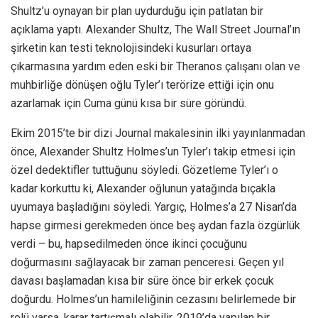
Shultz’u oynayan bir plan uydurduğu için patlatan bir
açıklama yaptı. Alexander Shultz, The Wall Street Journal’ın
şirketin kan testi teknolojisindeki kusurları ortaya
çıkarmasına yardım eden eski bir Theranos çalışanı olan ve
muhbirliğe dönüşen oğlu Tyler’ı terörize ettiği için onu
azarlamak için Cuma günü kısa bir süre göründü.
Ekim 2015’te bir dizi Journal makalesinin ilki yayınlanmadan
önce, Alexander Shultz Holmes’un Tyler’ı takip etmesi için
özel dedektifler tuttuğunu söyledi. Gözetleme Tyler’ı o
kadar korkuttu ki, Alexander oğlunun yatağında bıçakla
uyumaya başladığını söyledi. Yargıç, Holmes’a 27 Nisan’da
hapse girmesi gerekmeden önce beş aydan fazla özgürlük
verdi – bu, hapsedilmeden önce ikinci çocuğunu
doğurmasını sağlayacak bir zaman penceresi. Geçen yıl
davası başlamadan kısa bir süre önce bir erkek çocuk
doğurdu. Holmes’un hamileliğinin cezasını belirlemede bir
rolü varsa, karar tartışmalı olabilir. 2019’da yapılan bir