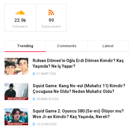
23.9k
99
Followers
Subscribers
Trending
Comments
Latest
Rıdvan Dilmen’in Oğlu Erdi Dilmen Kimdir? Kaç
Yaşında? Ne İş Yapar?
31 MART 2025
Squid Game: Kang No-eul (Muhafız 11) Kimdir?
Çocuğuna Ne Oldu? Neden Muhafız Oldu?
30 ARALIK 2024
Squid Game 2: Oyuncu 380 (Se-mi) Ölüyor mu?
Won Ji-an Kimdir? Kaç Yaşında, Nereli?
16 OCAK 2025